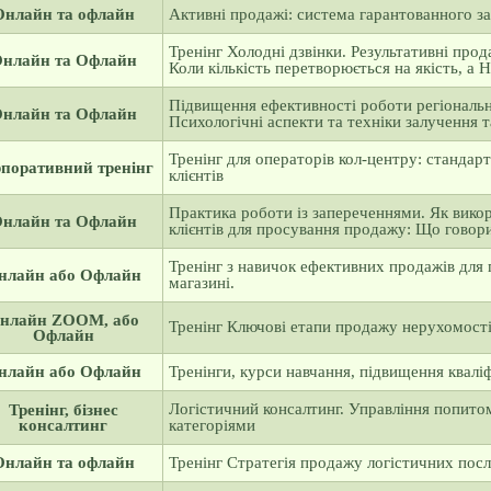
Онлайн та офлайн
Активні продажі: система гарантованного за
Тренінг Холодні дзвінки. Результативні прод
нлайн та Офлайн
Коли кількість перетворюється на якість, а 
Підвищення ефективності роботи регіональн
нлайн та Офлайн
Психологічні аспекти та техніки залучення т
Тренінг для операторів кол-центру: стандар
поративний тренінг
клієнтів
Практика роботи із запереченнями. Як викор
нлайн та Офлайн
клієнтів для просування продажу: Що говор
Тренінг з навичок ефективних продажів для 
нлайн або Офлайн
магазині.
нлайн ZOOM, або
Тренінг Ключові етапи продажу нерухомост
Офлайн
нлайн або Офлайн
Тренінги, курси навчання, підвищення кваліфі
Логістичний консалтинг. Управління попито
Тренінг, бізнес
консалтинг
категоріями
Онлайн та офлайн
Тренінг Стратегія продажу логістичних посл