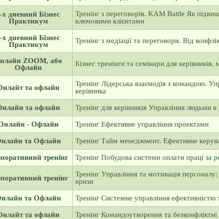
Тренінг з переговорів. KAM Battle Як підви
-х дневний Бізнес
Практикум
ключовими клієнтами
-х дневний Бізнес
Тренінг з медіації та переговори. Від конфлі
Практикум
нлайн ZOOM, або
Бізнес тренінги та семінари для керівників,
Офлайн
Тренінг Лідерська взаємодія з командою. Уп
Онлайт та офлайн
керівника
Онлайн та офлайн
Тренінг для керівників Управління людьми в
Онлайн - Офлайн
Тренінг Ефективне управління проектами
нлайн та Офлайн
Тренінг Тайм менеджмент. Ефективне керув
поративний тренінг
Тренінг Побудова системи оплати праці за р
Тренінг Управління та мотивація персоналу
поративний тренінг
кризи
нлайн та Офлайн
Тренінг Системне управління ефективністю 
Онлайт та офлайн
Тренінг Командоутворення та безконфліктні 