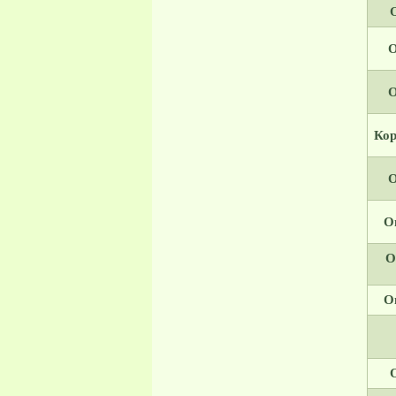
О
О
Кор
О
О
О
О