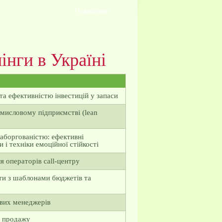
Подробнее
інги в Україні
та ефективністю інвестицій у запаси
мисловому підприємстві (lean
заборгованістю: ефективні
і техніки емоційної стійкості
ля операторів call-центру
ти з шаблонами бюджетів та
ових менеджерів
і продажу