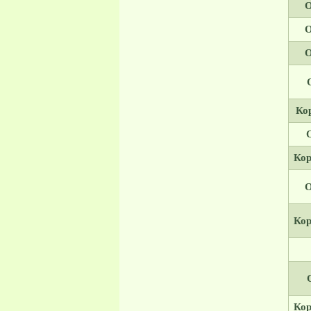
О
О
О
Ко
Кор
О
Кор
Кор