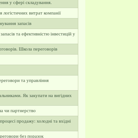
ення у сфері складування.
я логістичних витрат компанії
анування запасів
запасів та ефективністю інвестицій у
еговорів. Школа переговорів
ереговори та управління
альниками. Як закупати на вигідних
на чи партнерство
роцесі продажу: холодні та вхідні
ереговори без поразок