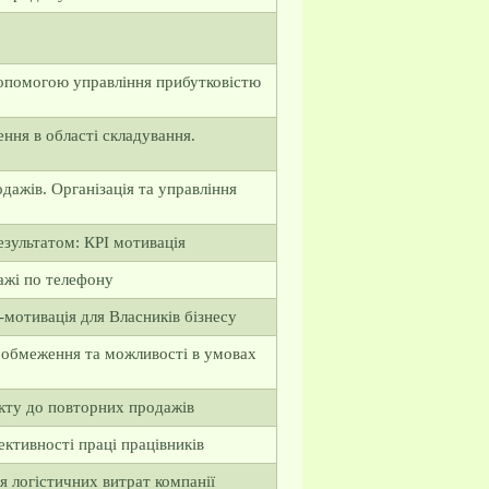
допомогою управління прибутковістю
ення в області складування.
дажів. Організація та управління
езультатом: КРІ мотивація
дажі по телефону
-мотивація для Власників бізнесу
: обмеження та можливості в умовах
кту до повторних продажів
ективності праці працівників
я логістичних витрат компанії