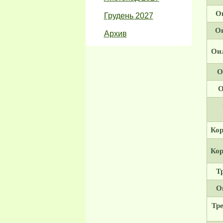
О
Грудень 2027
Он
Архив
Онл
О
О
Кор
Кор
Т
О
Тре