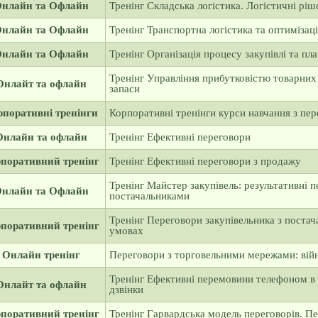
нлайн та Офлайн
Тренінг Складська логістика. Логістичні ріш
нлайн та Офлайн
Тренінг Транспортна логістика та оптимізаці
нлайн та Офлайн
Тренінг Організація процесу закупівлі та пл
Тренінг Управління прибутковістю товарних 
Онлайт та офлайн
запаси
рпоративні тренінги
Корпоративні тренінги курси навчання з пер
Онлайн та офлайн
Тренінг Ефективні переговори
поративний тренінг
Тренінг Ефективні переговори з продажу
Тренінг Майстер закупівель: результативні п
нлайн та Офлайн
постачальниками
Тренінг Переговори закупівельника з постач
поративний тренінг
умовах
Онлайн тренінг
Переговори з торговельними мережами: вій
Тренінг Ефективні перемовини телефоном в п
Онлайт та офлайн
дзвінки
поративний тренінг
Тренінг Гарвардська модель переговорів. П