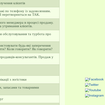
лучення клієнтів
ажі по телефону із задоволенням.
НІ перетворюється на ТАК.
ого менеджера в процесі продажу.
а утримання клієнтів.
ти обслуговування та турбота про
истовувати будь-які заперечення
ити? Коли говорити? Як говорити?
продавців-консультантів. Продаж у
і
кації з логістики
м, запасами та товарними
уг