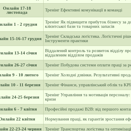
Онлайн 17-18
Тренінг Ефективні комунікації в команді
листопада
Тренінг Як підвищити прибуток бізнесу за 
нлайн 1 - 2 грудня
клієнтської бази та товарних запасів
Тренінг Складська логістика. Логістичні ріш
айн 15-16-17 грудня
Інструменти практики
Віддалений контроль та розвиток відділу про
нлайн 13-14 січня
віддаленим відділом продажів
нлайн 26-27 січня
Тренінг Побудова системи оплати праці за р
лайн 9 - 10 лютого
Тренінг Холодні дзвінки. Результативні про
айн 10 - 11 березня
Тренінг Фінанси, управлінський облік та KPI
Тренінг Управління та мотивація персоналу
лайн 24-25 березня
кризи
нлайн 6 - 7 квітня
Професійні продажі В2В: від першого конта
Онлайн 22 квітня
Нормування праці, як гарантія зростання еф
айн 22-23-24 червня
Тренінг Транспортна логістика та оптимізаці