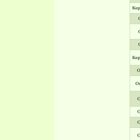
Кор
Кор
О
Он
О
О
О
О