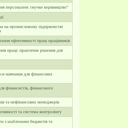
ння персоналом: гнучке керівництво"
ді
ва на промисловому підприємстві
я
тання ефективності праці працівників
ня праці: практичне рішення для
си навчання для фінансових
для фінансистів, фінансового
ків та нефінансових менеджерів
ктивності та система контролінгу
ти з шаблонами бюджетів та