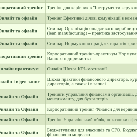
поративний тренінг
Тренінг для керівників "Інструменти керува
Онлайт та офлайн
Тренінг Ефективні ділові комунікації в коман
Семінар Організація ощадливого виробницт
Онлайт та офлайн
(lean manufacturing) – практика застосуванн
Онлайт та офлайн
Семінар Нормування праці, як гарантія зрос
Корпоративний тренінг-практикум Нормуван
поративний тренінг
Вашого підприємства
нлайн практикум
Онлайн Школа KPI–мотивації
Школа практики фінансового директора, кур
лайн і відео запис
директорів, а також і в записі
Тренінги управління фінансами організації, 
нлайн та Офлайн
менеджменту, для бухгалтерів
нлайн та Офлайн
Корпоративний тренінг Фінанси для керівни
нлайн та Офлайн
Тренінг Управлінський облік, показники ефе
Бюджетування для власників та CFO. Бюдже
нлайн та Офлайн
фінансовою моделлю