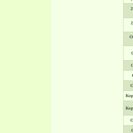
2
2
О
О
Кор
Кор
О