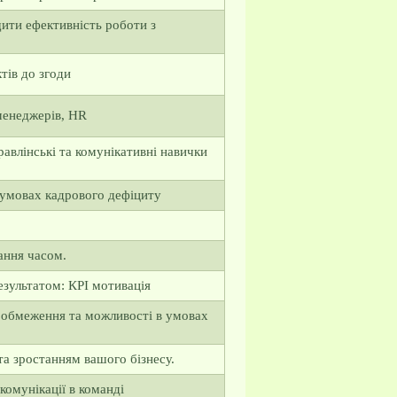
щити ефективність роботи з
ктів до згоди
 менеджерів, HR
равлінські та комунікативні навички
 умовах кадрового дефіциту
ання часом.
езультатом: КРІ мотивація
: обмеження та можливості в умовах
та зростанням вашого бізнесу.
комунікації в команді