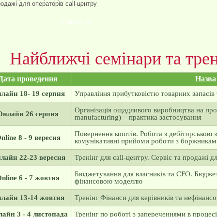
одажі для операторів call-центру
Подробнее
Найближчі семінари та трен
Дата проведення
Назва
лайн 18- 19 серпня
Управління прибутковістю товарних запасів 
Організація ощадливого виробництва на про
Онлайн 26 серпня
manufacturing) – практика застосування
Повернення коштів. Робота з дебіторською 
nline 8 - 9 вересня
комунікативні прийоми роботи з боржниками 
лайн 22-23 вересня
Тренінг для call-центру. Сервіс та продажі д
Бюджетування для власників та CFO. Бюдже
nline 6 - 7 жовтня
фінансовою моделлю
лайн 13-14 жовтня
Тренінг Фінанси для керівників та нефінанс
айн 3 - 4 листопада
Тренінг по роботі з запереченнями в процес