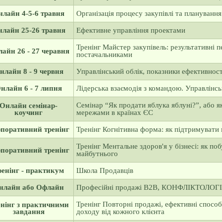
нлайн 4-5-6 травня
Організація процесу закупівлі та планування
лайн 25-26 травня
Ефективне управління проектами
Тренінг Майстер закупівель: результативні п
айн 26 - 27 черавня
постачальниками
нлайн 8 - 9 червня
Управлінський облік, показники ефективност
нлайн 6 - 7 липня
Лідерська взаємодія з командою. Управлінсь
Семінар “Як продати яблука яблуні?”, або я
Онлайн семінар-
коучинг
мережами в країнах ЄС
поративний тренінг
Тренінг Когнітивна форма: як підтримувати 
Тренінг Ментальне здоров'я у бізнесі: як по
поративний тренінг
майбутнього
ренінг - практикум
Школа Продавців
нлайн або Офлайн
Професійні продажі В2В, КОНФЛІКТОЛОГІЯ
Тренінг Повторні продажі, ефективні способ
нінг з практичними
завдання
доходу від кожного клієнта