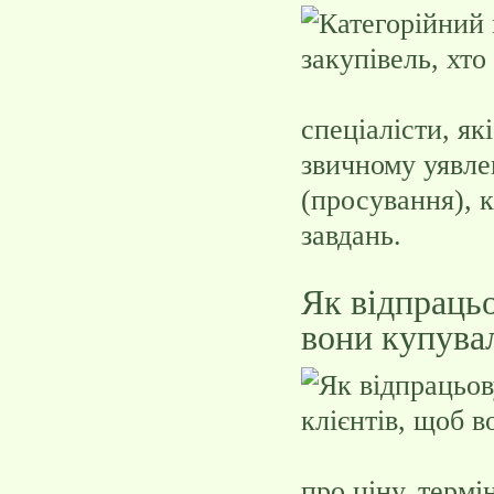
спеціалісти, як
звичному уявлен
(просування), 
завдань.
Як відпрацьо
вони купува
про ціну, терм