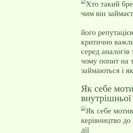
його репутацією
критично важлив
серед аналогів 
чому попит на 
займаються і я
Як себе моти
внутрішньої е