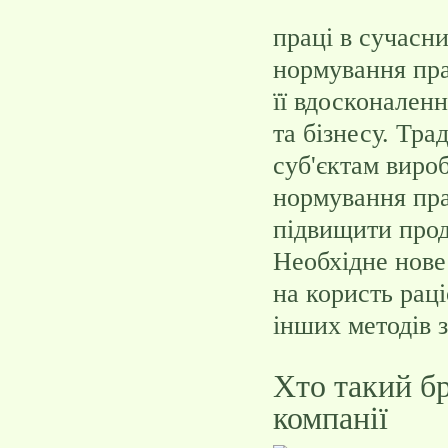
праці в сучасн
нормування прац
її вдосконален
та бізнесу. Тр
суб'єктам виро
нормування пра
підвищити прод
Необхідне нове
на користь рац
інших методів 
Хто такий бр
компанії