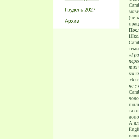
Camb
Грудень 2027
мови
(чи 
Архив
прац
Посл
Школ
Camb
теми
«Гра
пере
тих 
конс
здог
не є
Camb
чоло
підл
та о
допо
А дл
Engl
нави