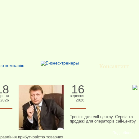
18
16
ерпня
вересня
2026
2026
Тренінг для call-центру. Сервіс та
продажі для операторів call-центру
Подробнее
равління прибутковістю товарних