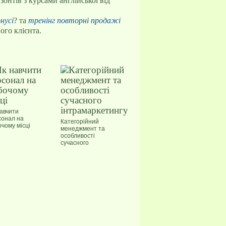
зонтів з курсами англійської від
нусі
? та
тренінг повторні продажі
ого клієнта.
навчити
сонал на
Категорійний
чому місці
менеджмент та
особливості
сучасного
інтрамаркетингу