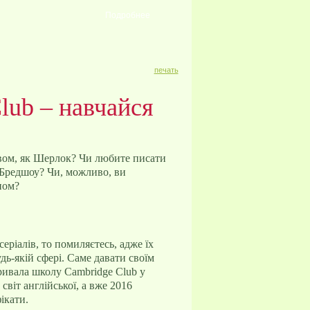
Подробнее
печать
lub – навчайся
ивом, як Шерлок? Чи любите писати
і Бредшоу? Чи, можливо, ви
ном?
еріалів, то помиляєтесь, адже їх
удь-якій сфері. Саме давати своїм
кривала школу Cambridge Club у
віт англійської, а вже 2016
ікати.