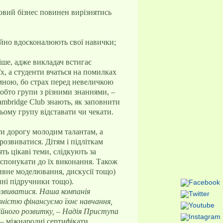
новий бізнес повинен вирізнятись
тійно вдосконалюють свої навички;
ше, адже викладач встигає
х, а студенти вчаться на помилках
емною, бо страх перед невеличкою
тобто групи з різними знаннями, –
ambridge Club знають, як заповнити
ому групу відставати чи чекати.
ти дорогу молодим талантам, а
озвиватися. Дітям і підліткам
ь цікаві теми, слідкують за
 спонукати до їх виконання. Також
ивне моделювання, дискусії тощо)
нні підручники тощо).
звиватися. Наша компанія
ністю фінансуємо їхнє навчання,
сійного розвитку, – Надія Приступа
 – міжнародні сертифікати