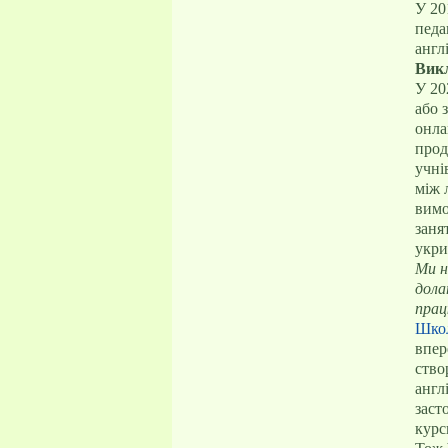
У 20
педа
англ
Викл
У 20
або 
онла
прод
учні
між 
вимо
заня
укри
Ми н
дола
прац
Школ
впер
ство
англ
заст
курс