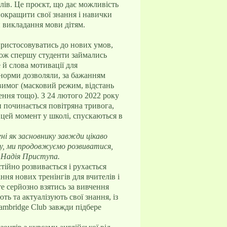
елів. Це проєкт, що дає можливість
покращити свої знання і навички
и викладання мови дітям.
пристосовуватись до нових умов,
 тож спершу студенти займались
 й слова мотивації для
 норми дозволяли, за бажанням
вимог (масковий режим, відстань
ення тощо). З 24 лютого 2022 року
и починається повітряна тривога,
в цей момент у школі, спускаються в
ені як засновнику завжди цікаво
у, ми продовжуємо розвиватися,
 Надія Приступа.
тійно розвивається і рухається
ння нових тренінгів для вчителів і
е серйозно взятись за вивчення
ь та актуалізують свої знання, із
ambridge Club завжди підбере