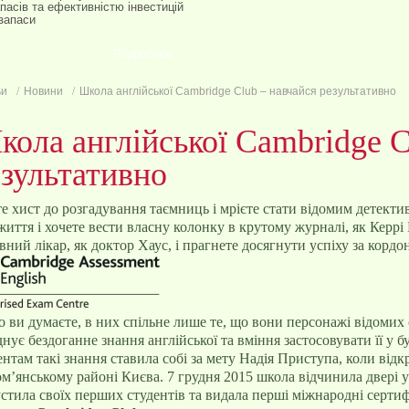
пасів та ефективністю інвестицій
запаси
Подробнее
ьи
Новини
Школа англійської Cambridge Club – навчайся результативно
ола англійської Cambridge C
зультативно
е хист до розгадування таємниць і мрієте стати відомим детект
життя і хочете вести власну колонку в крутому журналі, як Керр
вний лікар, як доктор Хаус, і прагнете досягнути успіху за кордо
 ви думаєте, в них спільне лише те, що вони персонажі відомих с
днує бездоганне знання англійської та вміння застосовувати її у б
ентам такі знання ставила собі за мету Надія Приступа, коли від
м’янському районі Києва. 7 грудня 2015 школа відчинила двері у с
стила своїх перших студентів та видала перші міжнародні сертиф