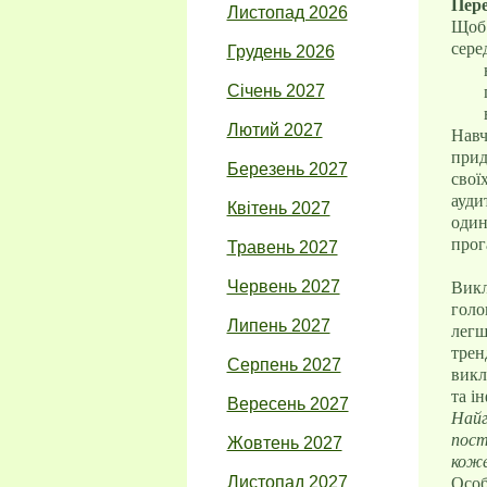
Пере
Листопад 2026
Щоб 
сере
Грудень 2026
Січень 2027
Лютий 2027
Навч
прид
Березень 2027
свої
ауди
Квітень 2027
один
прог
Травень 2027
Червень 2027
Викл
голо
Липень 2027
легш
трен
Серпень 2027
викл
та і
Вересень 2027
Найг
пост
Жовтень 2027
коже
Листопад 2027
Особ