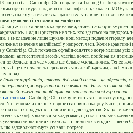
19 році на базі Cambridge Club відкрився Training Centre для вчит
гогам пройти курси підвищення кваліфікації, схвалені МОН, та 
ійської, підготуватись до складання тесту та вивчити нові технік
ики сучасності та плани на майбутнє
20 році життя змінилось кардинально, бізнеси або були змушені 
закривались. Надія Приступа не з тих, хто здається на півдорозі,
йн, а викладачі не лише шукали нові методи подачі матеріалу, але
овження вивчення англійської у непрості часи. Коли карантинні
в у Cambridge Club почались офлайн-заняття з дотриманням усіх 
людьми, антисептичні засоби, частіші вологі прибирання приміщ
ги до безпеки під час уроків ще більше ускладнились. Тепер кол
ття, які ще не почались переводяться в онлайн-режим, а всі, хто 
ття поряд.
е боїмося труднощів, навпаки, будь-який виклик – це адреналін, м
ти перешкоди, конкурувати та перемагати. Незважаючи на війн
ювати, допомагати нашій армії та мріяти про нові горизонти, –
а англійської
Cambridge Club не зупиняється на досягнутому, пос
ед. У найближчих планах відкриття нової локації у Києві, написа
рення нових продуктів і пропозицій для студентів. Якщо ви хочет
ійської з кваліфікованими викладачами, що постійно вдосконалюют
осуванням інноваційних технологій і новітніх методик – школа C
и, що задовольнятимуть усі ваші потреби.