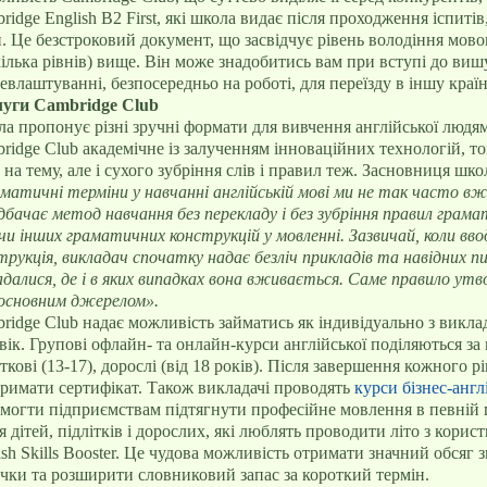
ridge English B2 First, які школа видає після проходження іспиті
. Це безстроковий документ, що засвідчує рівень володіння мовою
кілька рівнів) вище. Він може знадобитись вам при вступі до виш
евлаштуванні, безпосередньо на роботі, для переїзду в іншу країн
уги Cambridge Club
а пропонує різні зручні формати для вивчення англійської людям 
ridge Club академічне із залученням інноваційних технологій, т
 на тему, але і сухого зубріння слів і правил теж. Засновниця шк
матичні терміни у навчанні англійській мові ми не так часто в
дбачає метод навчання без перекладу і без зубріння правил грама
чи інших граматичних конструкцій у мовленні. Зазвичай, коли в
трукція, викладач спочатку надає безліч прикладів та навідних 
адалися, де і в яких випадках вона вживається. Саме правило утв
 основним джерелом».
ridge Club надає можливість займатись як індивідуально з виклад
вік. Групові офлайн- та онлайн-курси англійської поділяються за 
іткові (13-17), дорослі (від 18 років). Після завершення кожного р
тримати сертифікат. Також викладачі проводять
курси бізнес-англ
могти підприємствам підтягнути професійне мовлення в певній га
я дітей, підлітків і дорослих, які люблять проводити літо з кори
ish Skills Booster. Це чудова можливість отримати значний обсяг з
чки та розширити словниковий запас за короткий термін.