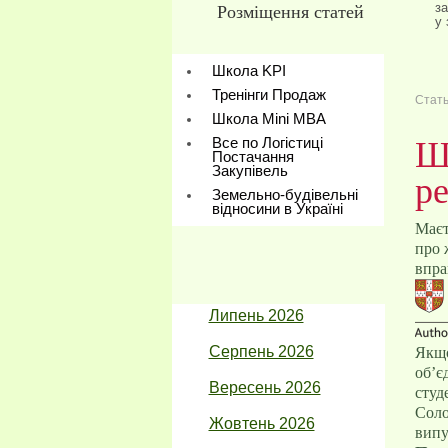
за
Розміщення статей
у 
Школа KPI
Тренінги Продаж
Стат
Школа Mini МBA
Все по Логістиці
Шк
Постачання
Закупівель
ре
Земельно-будівельні
відносини в Україні
Маєт
про 
впра
Липень 2026
Серпень 2026
Якщо
об’є
Вересень 2026
студ
Соло
Жовтень 2026
випу