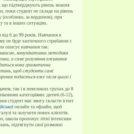
в, що підтверджують рівень знання
, поки студент не складе на рівень
у (особливо, за кордоном), при
у та в інших ситуаціях.
від 6 до 99 років. Навчання в
ому не буде хаотичного стрибання з
оли описує навчання так:
живаємо, комунікативна методика
тики, а саме розуміння вживання
водиться нова граматична
питань, щоб студенти самі
орення подається вже після цього і
ачем, так і в невеликих групах до 8
віковими категоріями: дитячі (6-12),
івня студент має змогу скласти іспит
ійської
онлайн та офлайн, щоб
лузі та залучити нових клієнтів.
стю, школа пропонує літні інтенсиви
нань, підтягнути свої розмовні