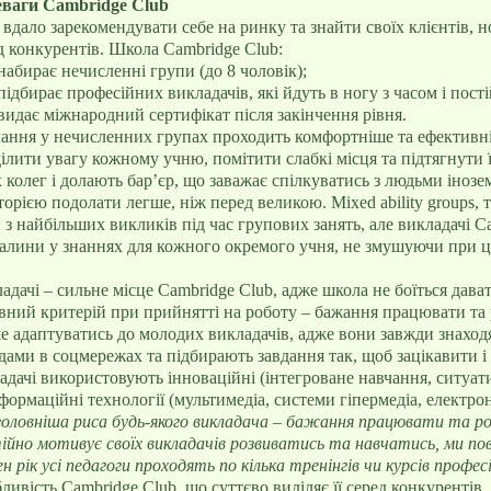
ваги Cambridge Club
вдало зарекомендувати себе на ринку та знайти своїх клієнтів, 
д конкурентів. Школа Cambridge Club:
набирає нечисленні групи (до 8 чоловік);
підбирає професійних викладачів, які йдуть в ногу з часом і пос
видає міжнародний сертифікат після закінчення рівня.
ання у нечисленних групах проходить комфортніше та ефективні
ілити увагу кожному учню, помітити слабкі місця та підтягнути ї
х колег і долають бар’єр, що заважає спілкуватись з людьми іноз
торією подолати легше, ніж перед великою. Мixed ability groups, 
 з найбільших викликів під час групових занять, але викладачі C
алини у знаннях для кожного окремого учня, не змушуючи при ць
адачі – сильне місце Cambridge Club, адже школа не боїться дава
вний критерій при прийнятті на роботу – бажання працювати та р
е адаптуватись до молодих викладачів, адже вони завжди знаходят
дами в соцмережах та підбирають завдання так, щоб зацікавити і
адачі використовують інноваційні (інтегроване навчання, ситуат
нформаційні технології (мультимедіа, системи гіпермедіа, електро
оловніша риса будь-якого викладача – бажання працювати та ро
ійно мотивує своїх викладачів розвиватись та навчатись, ми пов
н рік усі педагоги проходять по кілька тренінгів чи курсів профе
ливість Cambridge Club, що суттєво виділяє її серед конкурентів,