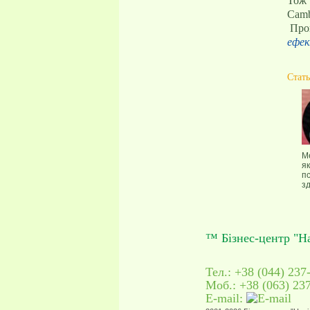
Тож 
Cambr
Про
ефек
Стать
М
як
п
зд
м
™ Бізнес-центр "Н
Тел.: +38 (044) 237
Моб.: +38 (063) 23
E-mail: