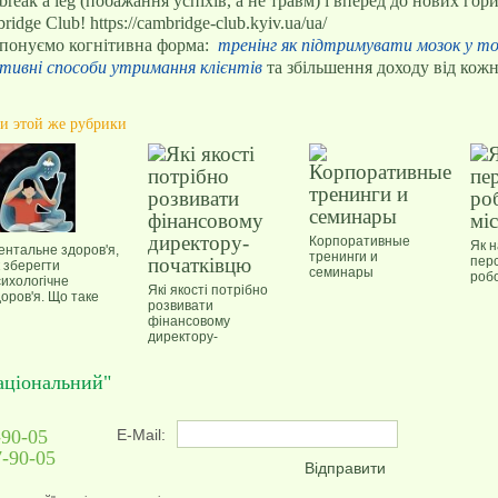
break a leg (побажання успіхів, а не травм) і вперед до нових гори
idge Club! https://cambridge-club.kyiv.ua/ua/
понуємо когнітивна форма:
тренінг як підтримувати мозок у то
тивні способи утримання клієнтів
та збільшення доходу від кожн
и этой же рубрики
Корпоративные
Як 
ентальне здоров'я,
тренинги и
пер
 зберегти
семинары
робо
сихологічне
Які якості потрібно
оров'я. Що таке
розвивати
ентальне здоров'я
фінансовому
директору-
початківцю
аціональний"
-90-05
E-Mail:
7-90-05