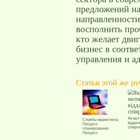
предложений на
направленности
восполнить про
кто желает двиг
бизнес в соотв
управления и а
Статьи этой же р
Як мот
Службы маркетинга.
віддал
Процесс
співро
планирования.
Процесс
исследования.