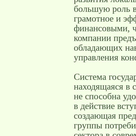
большую роль в
грамотное и эф
финансовыми, ч
компании предъ
обладающих нав
управления ко
Система госуда
находящаяся в с
не способна удо
в действие вст
создающая пред
группы потреби
сектора в совр