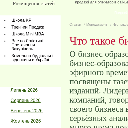
продажі для операторів call-ц
Розміщення статей
Подроб
Школа KPI
Статьи
Менеджмент
Что тако
Тренінги Продаж
Школа Mini МBA
Что такое б
Все по Логістиці
Постачання
Закупівель
О бизнес образ
Земельно-будівельні
відносини в Україні
бизнес-образов
эфирного време
посвящены газе
изданий. Лиде
Липень 2026
компаний, гово
Серпень 2026
своего бизнеса 
Вересень 2026
серьёзных анал
Жовтень 2026
много шума вок