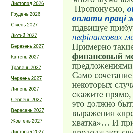
Листопад 2026
Пропонуємо,
о
Грудень 2026
оплати праці 
Січень 2027
підвищує прибу
нефінансових м
Лютий 2027
Примерно таки
Березень 2027
финансовый м
Квітень 2027
предложениями 
Травень 2027
Само сочетание 
Червень 2027
некоторых случ
Липень 2027
скажите прямо,
Серпень 2027
это должно быт
Вересень 2027
выражения «пре
хватка»… И при
Жовтень 2027
продолжают счит
Листопад 2027