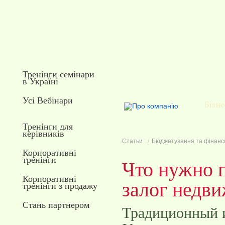
Тренінги семінари
в Україні
Усі Вебінари
Тренінги для
керівників
Статьи
Бюджетування та фінанс
Корпоративні
тренінги
Что нужно 
Корпоративні
залог недв
тренінги з продажу
Стань партнером
Традиционный 