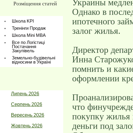
Украины медлен
Розміщення статей
Однако в после
ипотечного зай
Школа KPI
Тренінги Продаж
залог жилья.
Школа Mini МBA
Все по Логістиці
Постачання
Директор депар
Закупівель
Инна Старожуко
Земельно-будівельні
відносини в Україні
помнить и каки
оформлении кре
Липень 2026
Проанализирова
Серпень 2026
что финучрежде
покупку жилья 
Вересень 2026
деньги под зал
Жовтень 2026