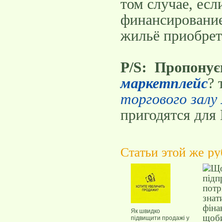
том случае, есл
финансирование
жильё приобрет
P/S: Пропонує
маркетплейс
?
торгового залу
пригодятся для
Статьи этой же р
Як швидко
підвищити продажі у