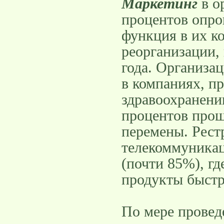
Маркетинг
в о
процентов опро
функция в их к
реорганизации, 
года. Организа
в компаниях, п
здравоохранении
процентов прош
перемены. Рест
телекоммуникац
(почти 85%), гд
продукты быстр
По мере провед