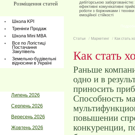
дебіторською заборгованістю:
Розміщення статей
ефективні комунікативні прий
роботи з боржниками і техніки
емоційної стійкості
Школа KPI
Подроб
Тренінги Продаж
Школа Mini МBA
Статьи
Маркетинг
Как стать 
Все по Логістиці
Постачання
Закупівель
Как стать 
Земельно-будівельні
відносини в Україні
Раньше компани
одно и в резуль
приносить приб
Липень 2026
Способность ма
мультифункцион
Серпень 2026
повышении спро
Вересень 2026
конкуренции, п
Жовтень 2026