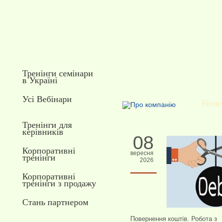
Тренінги семінари
в Україні
Усі Вебінари
Тренінги для
керівників
08
Корпоративні
вересня
тренінги
2026
Корпоративні
тренінги з продажу
Стань партнером
Повернення коштів. Робота з