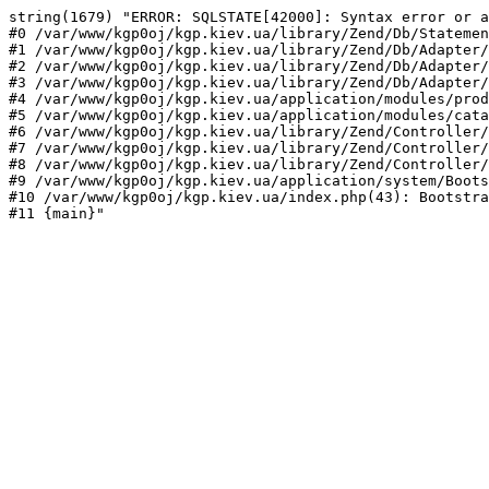
string(1679) "ERROR: SQLSTATE[42000]: Syntax error or a
#0 /var/www/kgp0oj/kgp.kiev.ua/library/Zend/Db/Statemen
#1 /var/www/kgp0oj/kgp.kiev.ua/library/Zend/Db/Adapter/
#2 /var/www/kgp0oj/kgp.kiev.ua/library/Zend/Db/Adapter/
#3 /var/www/kgp0oj/kgp.kiev.ua/library/Zend/Db/Adapter/
#4 /var/www/kgp0oj/kgp.kiev.ua/application/modules/prod
#5 /var/www/kgp0oj/kgp.kiev.ua/application/modules/cata
#6 /var/www/kgp0oj/kgp.kiev.ua/library/Zend/Controller/
#7 /var/www/kgp0oj/kgp.kiev.ua/library/Zend/Controller/
#8 /var/www/kgp0oj/kgp.kiev.ua/library/Zend/Controller/
#9 /var/www/kgp0oj/kgp.kiev.ua/application/system/Boots
#10 /var/www/kgp0oj/kgp.kiev.ua/index.php(43): Bootstra